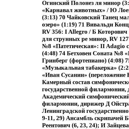
Огинский Полонез ля минор (3:
«Карнавал животных» / Ю Лоев
(3:13) 70 Чайковский Танец ма
озеро» (1:19) 71 Вивальди Конц
RV 356: I Allegro / Б Которови
для струнных ре минор, RV 127: 
№8 «Патетическая»: II Adagio c
(4:48) 74 Бетховен Соната №8 «
Гринберг (фортепиано) (4:08) 7
«Музыкальная табакерка» (2:2
«Иван Сусанин» (переложение В
Камерный состав симфоническ
государственной филармонии, д
Академический симфонический
филармонии, дирижер Д Ойстра
Ленинградской государственной
9-11, 29) Ансамбль скрипачей 
Реентович (6, 23, 24); И Зайце