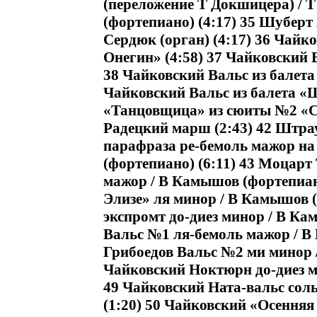
(переложение Т Докшицера) / 
(фортепиано) (4:17) 35 Шуберт 
Сердюк (орган) (4:17) 36 Чайк
Онегин» (4:58) 37 Чайковский В
38 Чайковский Вальс из балета
Чайковский Вальс из балета «
«Танцовщица» из сюиты №2 «Си
Радецкий марш (2:43) 42 Штрау
парафраза ре-бемоль мажор на
(фортепиано) (6:11) 43 Моцар
мажор / В Камышов (фортепиано
Элизе» ля минор / В Камышов (
экспромт до-диез минор / В Ка
Вальс №1 ля-бемоль мажор / В 
Грибоедов Вальс №2 ми минор /
Чайковский Ноктюрн до-диез м
49 Чайковский Ната-вальс сол
(1:20) 50 Чайковский «Осенняя 