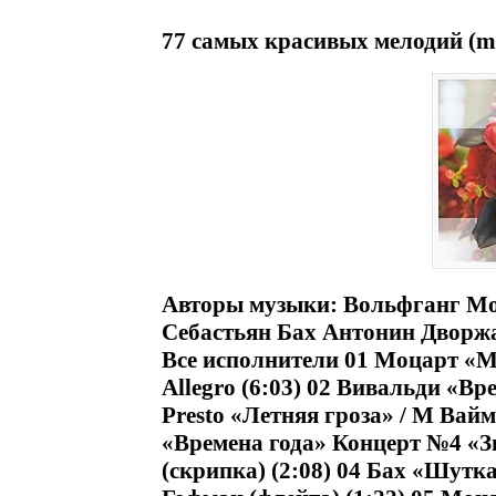
77 самых красивых мелодий (m
Авторы музыки: Вольфганг Мо
Себастьян Бах Антонин Дворж
Все исполнители 01 Моцарт «М
Allegro (6:03) 02 Вивальди «Вр
Presto «Летняя гроза» / М Вайм
«Времена года» Концерт №4 «З
(скрипка) (2:08) 04 Бах «Шутк