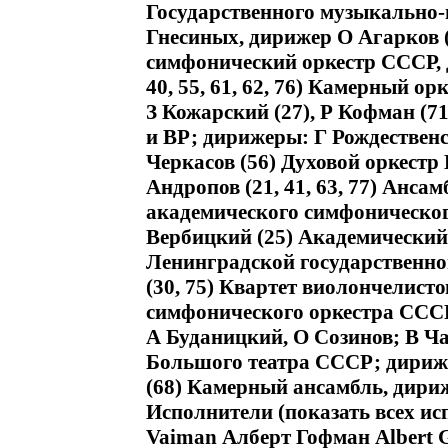
Государственного музыкально-
Гнесиных, дирижер О Агарков 
симфонический оркестр СССР, ди
40, 55, 61, 62, 76) Камерный о
З Кожарский (27), Р Кофман (
и ВР; дирижеры: Г Рождественски
Черкасов (56) Духовой оркестр
Андропов (21, 41, 63, 77) Анса
академического симфоническог
Вербицкий (25) Академический
Ленинградской государственн
(30, 75) Квартет виолончелист
симфонического оркестра СССР
А Буданицкий, О Созинов; В Ча
Большого театра СССР; дириже
(68) Камерный ансамбль, дириж
Исполнители (показать всех и
Vaiman Алберт Гофман Albert 