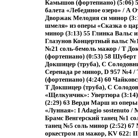
Камышов (фортепиано) (5:06) 
балета «Лебединое озеро» / А О
Дворжак Мелодия си минор (3:
шмеля» из оперы «Сказка о цар
минор (3:13) 55 Глинка Вальс и
Глазунов Концертный вальс №1 
№21 соль-бемоль мажор / Т До
(фортепиано) (0:53) 58 Шуберт
Докшицер (труба), С Солодовни
Серенада ре минор, D 957 №4 /
(фортепиано) (4:24) 60 Чайков
Т Докшицер (труба), С Солодов
«Щелкунчик»: Увертюра (3:14
(2:29) 63 Верди Марш из оперы
«Лунная»: I Adagio sostenuto /
Брамс Венгерский танец №1 сол
танец №5 соль минор (2:52) 67
оркестром ля мажор, KV 622: II 