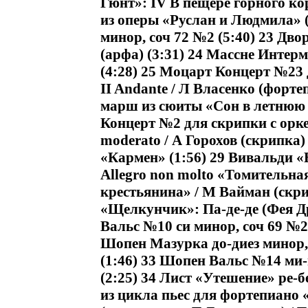
Гюнт»: IV В пещере горного к
из оперы «Руслан и Людмила» 
минор, соч 72 №2 (5:40) 23 Дв
(арфа) (3:31) 24 Массне Интерм
(4:28) 25 Моцарт Концерт №23 
II Andante / Л Власенко (форт
марш из сюиты «Сон в летнюю н
Концерт №2 для скрипки с оркес
moderato / А Горохов (скрипка)
«Кармен» (1:56) 29 Вивальди «
Allegro non molto «Томительна
крестьянина» / М Вайман (скри
«Щелкунчик»: Па-де-де (Фея Д
Вальс №10 си минор, соч 69 №2
Шопен Мазурка до-диез минор, 
(1:46) 33 Шопен Вальс №14 ми-
(2:25) 34 Лист «Утешение» ре-б
из цикла пьес для фортепиано 