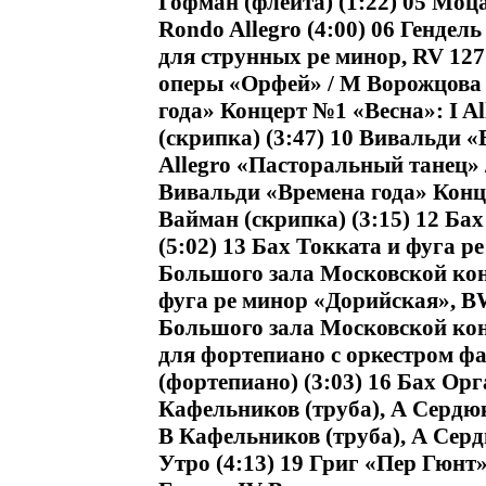
Гофман (флейта) (1:22) 05 Моц
Rondo Allegro (4:00) 06 Гендел
для струнных ре минор, RV 127:
оперы «Орфей» / М Ворожцова 
года» Концерт №1 «Весна»: I A
(скрипка) (3:47) 10 Вивальди «
Allegro «Пасторальный танец» 
Вивальди «Времена года» Конце
Вайман (скрипка) (3:15) 12 Ба
(5:02) 13 Бах Токката и фуга р
Большого зала Московской кон
фуга ре минор «Дорийская», BWV
Большого зала Московской кон
для фортепиано с оркестром фа
(фортепиано) (3:03) 16 Бах Ор
Кафельников (труба), А Сердюк 
В Кафельников (труба), А Сердю
Утро (4:13) 19 Григ «Пер Гюнт»