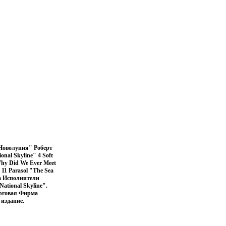
Новолуния" Роберт
nal Skyline" 4 Soft
hy Did We Ever Meet
 11 Parasol "The Sea
da Исполнители
ational Skyline".
орговая Фирма
издание.