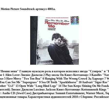
Motion Picture Soundtrack артикул 4001a.
"Помни меня" Главную мужскую роль в котором исполнил звезда "Сумерек" и "
1 Alien Lover Люсиос Джексон 2 Play овзлк On Кингз Коттонмаус 3 Kandles "Natio
ко 5 Have Mercy "Two Ton Boa" 6 Hanging With The Wrong Crowd Эд Харкорт 7 W
You Can See Me "Supergrass" 9 Sea Of Teeth "Sparklehorse" 10 Andvari "Sigur Ros"
other "Us3" 13 Open Wide "Long Hind Legs" 14 The Sun Keeps Shining On Me Fon
нителей) Люсиос Джексон Luscious Jackson Кингз Коттонмаус Kottonmouth Kings "N
: Audio CD (Jewel Case) Дистрибьюторы: Summit Entertainment, Warner Music, Т
цензионные товары Характеристики аудионосителей 2010 г Сборник: Российское 