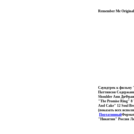
Remember Me Original 
Саундтрек к фильму 
Паттинсон Содержание 
Shoulder Ани ДиФран
"The Promise Ring" 8 
And Cake" 12 Soul Br
(показать всех испол
Портативный
Формат
"Никитин" Россия Ли