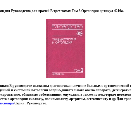
педия Руководство для врачей В трех томах Том 3 Ортопедия артикул 4216a.
ков В руководстве изложены диагностика и лечение больных с ортопедической 
енной и системной патологии опорно-двигательного овигю аппарата, дегенерат
хондропатиям, обменным заболеваниям, опухолям, а также по некоторым нозолог
сто в ортопедии: сколиозу, полиомиелиту, артритам, остеомиелиту и др Для тра
посвящен
Серия: Руководство.