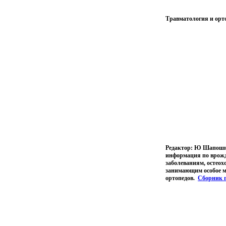
Травматология и орто
Редактор: Ю Шапошни
информация по врожд
заболеваниям, остео
занимающим особое ме
ортопедов.
Сборник 