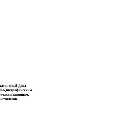
патологией Дана
ивно-дистрофическим
ическим единицам,
вматологов,