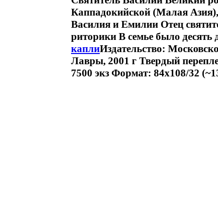
Святитель Василий Великий род
Каппадокийской (Малая Азия),
Василия и Емилии Отец святит
риторики В семье было десять 
капли
Издательство: Московск
Лавры, 2001 г Твердый перепле
7500 экз Формат: 84x108/32 (~1