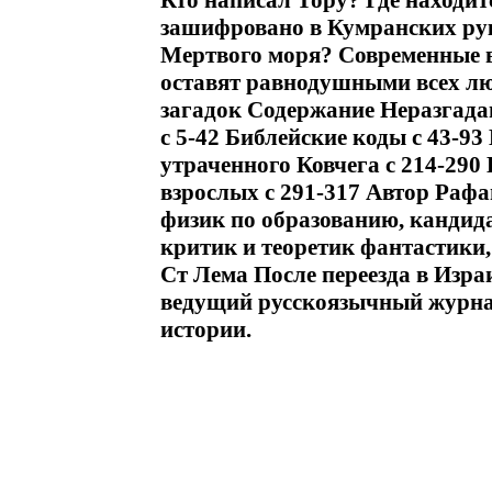
Кто написал Тору? Где находит
зашифровано в Кумранских рук
Мертвого моря? Современные в
оставят равнодушными всех лю
загадок Содержание Неразгада
c 5-42 Библейские коды c 43-93
утраченного Ковчега c 214-290
взрослых c 291-317 Автор Раф
физик по образованию, кандидат
критик и теоретик фантастики,
Ст Лема После переезда в Изра
ведущий русскоязычный журна
истории.